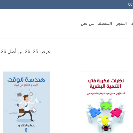
ة
المتجر
المفضلة
من نحن
عرض 25–26 من أصل 26 نتيجة
o
Add to
t
wishlist