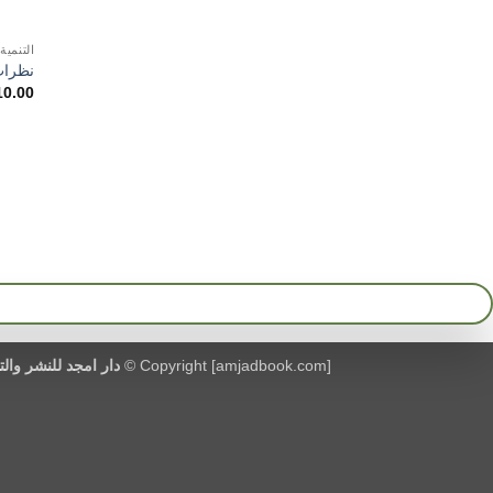
التنمية
نظرات
10.00
Copyright [amjadbook.com] ©
دار امجد للنشر والت