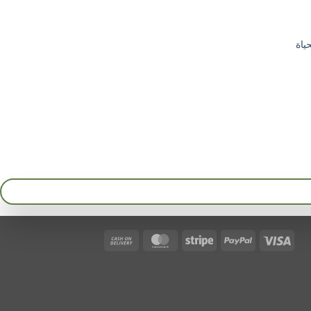
ياة
Cash
MasterCard
Stripe
PayPal
Visa
On
Delivery