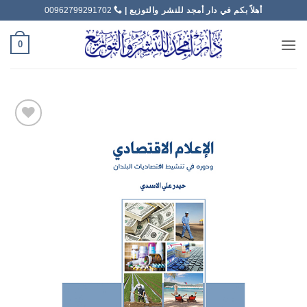
خطي
أهلاً بكم في دار أمجد للنشر والتوزيع |
00962799291702
لمحتوى
0
Add to
wishlist