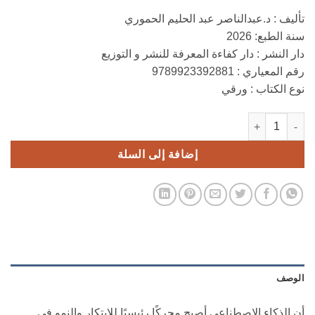
تأليف : د.عبدالناصر عبد الحليم الحموري
سنة الطبع: 2026
دار النشر : دار كفاءة المعرفة للنشر و التوزيع
رقم المعياري : 9789923392881
نوع الكتاب : ورقي
كمية الذكاء الاصطناعي في التجارة الإلكترونية
إضافة إلى السلة
الوصف
أن الذكاء الاصطناعي أصبح محركًا رئيسيًا للابتكار والنمو في