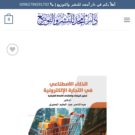
خطي
أهلاً بكم في دار أمجد للنشر والتوزيع |
00962799291702
لمحتوى
0
Add to
wishlist