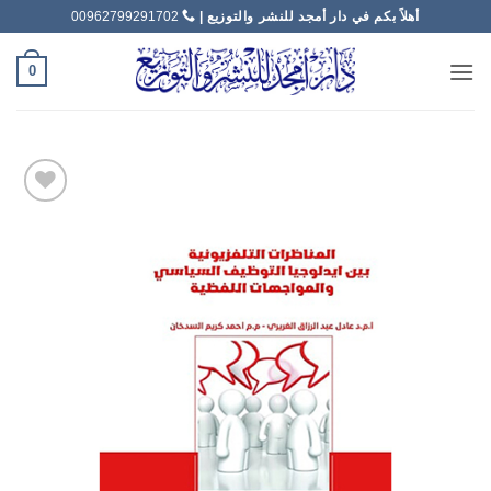
خطي
أهلاً بكم في دار أمجد للنشر والتوزيع |
00962799291702
لمحتوى
0
Add to
wishlist