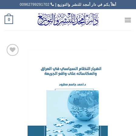
خطي
أهلاً بكم في دار أمجد للنشر والتوزيع |
00962799291702
لمحتوى
0
Add to
wishlist