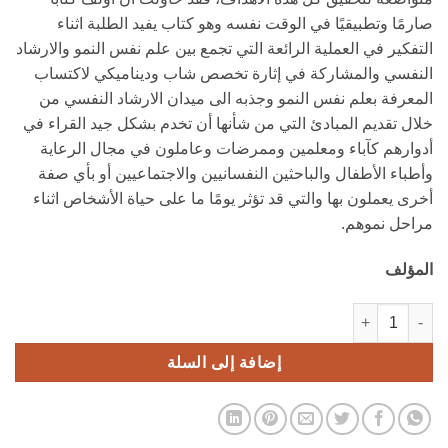
صارمًا وتطبيقيًا في الوقت نفسه وهو كتاب يفيد الطلبة اثناء
التفكير في العملية الرائعة التي تجمع بين علم نفس النمو والارشاد
النفسي والمشاركة في إثارة تخصص شاب وديناميكي لاكتساب
المعرفة بعلم نفس النمو وجذبه الى ميدان الارشاد النفسي من
خلال تقديم المبادئ التي من شأنها أن تخدم بشكل جيد القراء في
أدوارهم كآباء ومعلمين وممرضات وعاملون في مجال الرعاية
وأطباء الأطفال والباحثين النفسانيين والاجتماعيين أو بأي صفة
أخرى يعملون بها والتي قد تؤثر يومًا ما على حياة الأشخاص اثناء
مراحل نموهم.
المؤلف
كمية توجهات ارشادية علمية وعملية في سيكولوجية نمو الطفل والمراهقpdf
إضافة إلى السلة