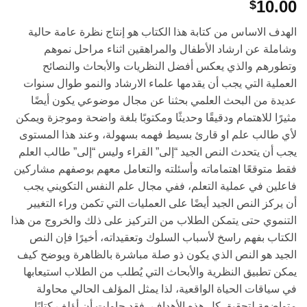
10.00
$
الهدف الاساس من كتابة هذا الكتاب هو إنتاج نظرة عامة حالية
وشاملة عن ارشاد الأطفال والمراهقين اثناء مراحل نموهم
وتطورهم والذي يعكس أفضل النظريات والأبحاث والنصائح
العملية التي يجب أن يقدمها علماء الارشاد والنمو طوال سنوات
عديدة من البحث العلمي بحثنا عن مجال موضوعي يكون أيضًا
مثيرًا للاهتمام ودقيقًا وحديثًا ومكتوبًا بلغة واضحة وموجزة ويمكن
لأي طالب علم او قارئ بسيط فهمه بسهولة، وعند هذا المستوى
يجب أن يتحدث النص الجيد “إلى” القراء وليس “إلى” طالب العلم
فقط متوقعًا اهتماماته وأسئلته والتعامل معهم بوصفهم مشاركين
فاعلين في عملية التعلم، ففي مجال علم النفس التكويني يجب
أن يركز النص الجيد أيضًا على العمليات التي تكمن وراء التغيير
التنموي حتى يتمكن الطلاب من التركيز على ذلك والخروج من هذا
الكتاب بفهم راسخ لأسباب السلوك وتعقيداته، أخيرًا فإن النص
الجيد هو النص الذي يكون ذو صلة مباشرة بالظاهرة ويوضح كيف
يمكن تطبيق النظرية والأبحاث التي يُطلب من الطلاب استيعابها
في سياقات الحياة الواقعية، لذا يمثل المؤلف الحالي محاولة
متواضعة لتحقيق كل هذه الأهداف، فقد حاولت أن أؤلف كتابًا