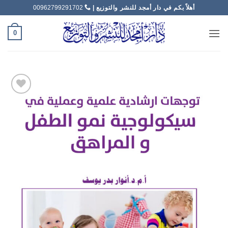
خطي
أهلاً بكم في دار أمجد للنشر والتوزيع |
00962799291702
لمحتوى
0
Add to
wishlist