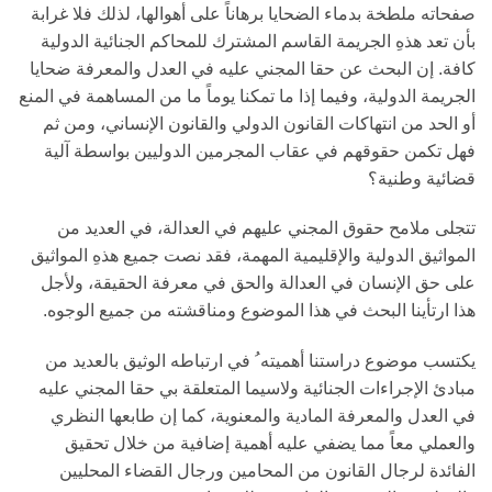
صفحاته ملطخة بدماء الضحايا برهاناً على أهوالها، لذلك فلا غرابة
بأن تعد هذهِ الجريمة القاسم المشترك للمحاكم الجنائية الدولية
كافة. إن البحث عن حقا المجني عليه في العدل والمعرفة ضحايا
الجريمة الدولية، وفيما إذا ما تمكنا يوماً ما من المساهمة في المنع
أو الحد من انتهاكات القانون الدولي والقانون الإنساني، ومن ثم
فهل تكمن حقوقهم في عقاب المجرمين الدوليين بواسطة آلية
قضائية وطنية؟
تتجلى ملامح حقوق المجني عليهم في العدالة، في العديد من
المواثيق الدولية والإقليمية المهمة، فقد نصت جميع هذهِ المواثيق
على حق الإنسان في العدالة والحق في معرفة الحقيقة، ولأجل
هذا ارتأينا البحث في هذا الموضوع ومناقشته من جميع الوجوه.
يكتسب موضوع دراستنا أهميته ُ في ارتباطه الوثيق بالعديد من
مبادئ الإجراءات الجنائية ولاسيما المتعلقة بي حقا المجني عليه
في العدل والمعرفة المادية والمعنوية، كما إن طابعها النظري
والعملي معاً مما يضفي عليه أهمية إضافية من خلال تحقيق
الفائدة لرجال القانون من المحامين ورجال القضاء المحليين