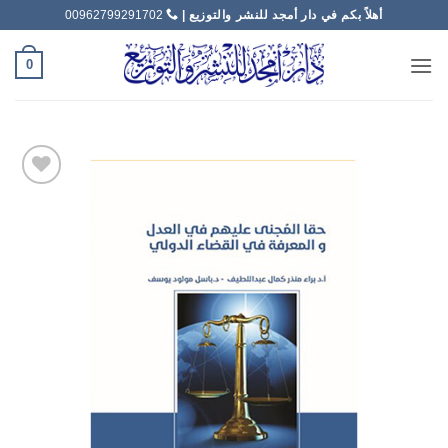
خطي
أهلاً بكم في دار أمجد للنشر والتوزيع |
00962799291702
لمحتوى
0
Add to
wishlist