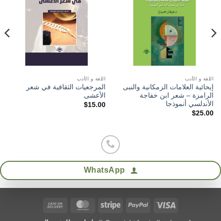
wishlist
wishlist
اللغة و الأدب
اللغة و الأدب
إيحائية العلامات الزمكانية والنبى
المرجعيات الثقافية في شعر
الرامزة – شعر ابن خفاجة
الأعشى
الأندلسي أنموذجا
$
15.00
$
25.00
WhatsApp
Cash
MasterCard
Stripe
PayPal
Visa
On