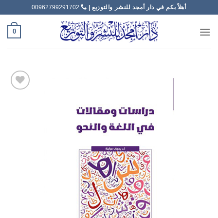
خطي
أهلاً بكم في دار أمجد للنشر والتوزيع |
00962799291702
لمحتوى
0
Add to
wishlist