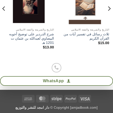
التاريخ والشريعة والفقة الاسلامي
التاريخ والشريعة والفقة الاسلامي
ثلاث رسائل في تفسير آيات من
شرح الدردير على توضيح أجوبه
القرآن الكريم
البيضاوي لعبدالله بن عثمان ت
1201 هـ
$
15.00
$
13.00
WhatsApp
Cash
MasterCard
Stripe
PayPal
Visa
On
Copyright [amjadbook.com] ©
دار امجد للنشر والتوزيع
Delivery