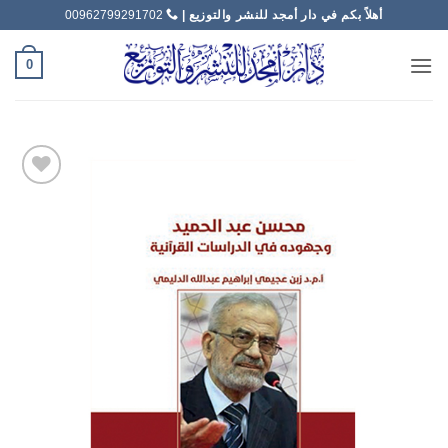
خطي
أهلاً بكم في دار أمجد للنشر والتوزيع |
00962799291702
لمحتوى
0
Add to
wishlist