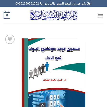
خطي
أهلاً بكم في دار أمجد للنشر والتوزيع |
00962799291702
لمحتوى
0
Add to
wishlist