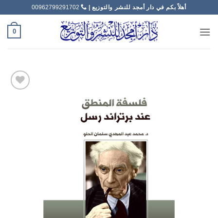
خطي
أهلاً بكم في دار أمجد للنشر والتوزيع |
00962799291702
لمحتوى
0
Add to
wishlist