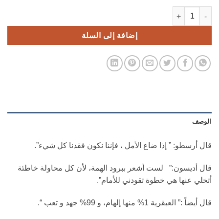
كمية الدليل الشامل لتطوير وتنمية الذات
إضافة إلى السلة
الوصف
قال أرسطو: ” إذا ضاع الأمل ، فإننا نكون فقدنا كل شيء”.
قال أديسون:” لست أشعر ببرود الهمة، لأن كل محاولة خاطئة
أتخلي عنها هي خطوة تقودني للأمام”.
قال أيضاً :” العبقرية 1% منها إلهام، و 99% جهد و تعب “.