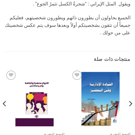
ويقول المثل الإيراني : “شجرةُ الكسل تثمرُ الجوع” .
الجميع يحاولون أن يطورون ذاتهم ويطورون شخصيتهم، فعليكم
جميعاً أن تثقون بشخصيتكم أولاً وبعدها سوف يتم عكس شخصيتك
على من حولك .
منتجات ذات صلة
Add to
Add to
wishlist
wishlist
التنمية البشرية
التنمية البشرية