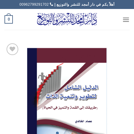
خطي
أهلاً بكم في دار أمجد للنشر والتوزيع |
00962799291702
لمحتوى
0
Add to
wishlist